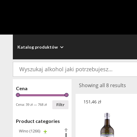
Katalog produktów
Szukaj:
Showing all 8 results
Cena
151,46
zł
Filtr
Cena:
39 zł
—
768 zł
Product categories
Wino
(1266)