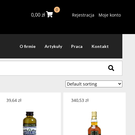
0
0,00
zł
Rejestracja
Moje konto
O firmie
Artykuły
Praca
Kontakt
39,64
zł
340,53
zł