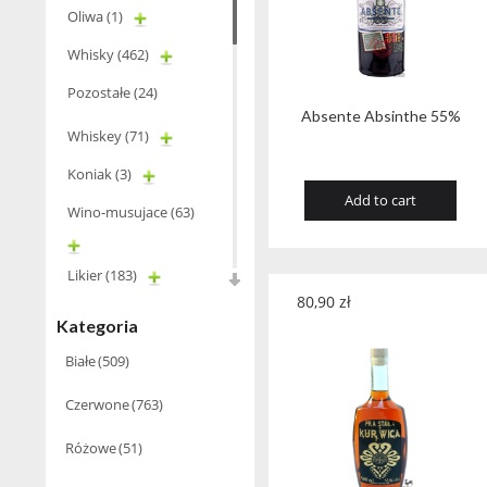
Oliwa
(1)
Whisky
(462)
Pozostałe
(24)
Absente Absinthe 55%
Whiskey
(71)
Koniak
(3)
Add to cart
Wino-musujace
(63)
Likier
(183)
80,90
zł
Opakowania
(41)
Kategoria
Wodka
(2)
Białe
(509)
Wódka
(285)
Czerwone
(763)
Champagne
(63)
Różowe
(51)
Cognac
(94)