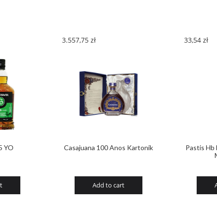
45%
Kartonik
quantity
3.557,75
zł
33,54
zł
5 YO
Casajuana 100 Anos Kartonik
Pastis Hb
t
Add to cart