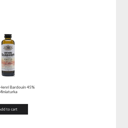
 Henri Bardouin 45%
Miniaturka
Add to cart