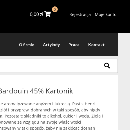
0
0,00
zł
Rejestracja
Moje konto
O firmie
Artykuły
Praca
Kontakt
 Bardouin 45% Kartonik
e aromatyzowane anyżem i lukrecją. Pastis Henri
ziół i przypraw, dobranych w taki sposób, aby nigdy
Pozostałe składniki to alkohol, cukier i woda. Zioła i
jonowane ze względu na swoje właściwości
nsowany w taki sposób, żeby nie zakłócać doznań