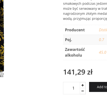
smakowych podczas jedzenia
może być serwowany w trakc
nagrodzonym złotym medalem
wodą, przyjmując proporcję
Producent
Dist
Poj.
0.7
Zawartość
45.0
alkoholu
141,29
zł
Pastis
Add to
Hb
Henri
Bardouin