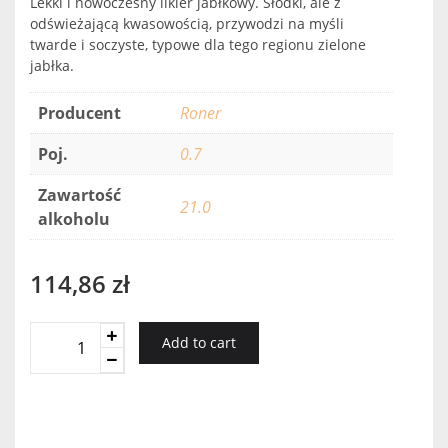
Lekki i nowoczesny likier jabłkowy. Słodki, ale z
odświeżającą kwasowością, przywodzi na myśli
twarde i soczyste, typowe dla tego regionu zielone
jabłka.
Producent
Roner
Poj.
0.7
Zawartość
21.0
alkoholu
114,86
zł
Pomme
Add to cart
quantity