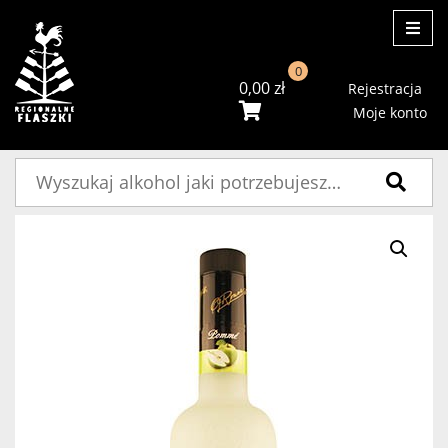
ME
0
0,00
zł
Rejestracja
Moje konto
Szukaj: