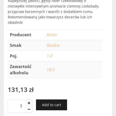
Najwyższej jakości, gęsty likier czekoladowy o
niezwykle intensywnym aromacie ciemnej czekolady,
przypraw korzennych i wanilii z dodatkiem rumu.
Rekomendowany jako towarzysz deserów lub ich
składnik!
Producent
Roner
Smak
Słodkie
Poj.
1.0
Zawartość
18.0
alkoholu
131,13
zł
Roner
Add to cart
Chokito
quantity