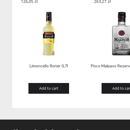
126,05
zł
263,27
zł
Limoncello Roner 0,7l
Pisco Malpaso Reser
Add to cart
Add to car