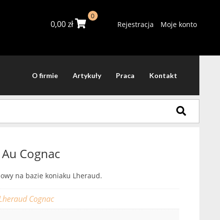
0
0,00
zł
Rejestracja
Moje konto
O firmie
Artykuły
Praca
Kontakt
 Au Cognac
zowy na bazie koniaku Lheraud.
Lheraud Cognac