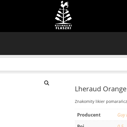
Lheraud Orange
Znakomity likier pomarańc
Producent
Guy 
Poj.
0.5