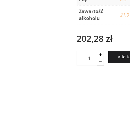
Zawartość
21.0
alkoholu
202,28
zł
Lheraud
Add to
Orange
Au
Cognac
quantity