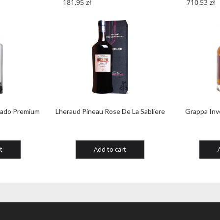
181,95
zł
710,53
zł
vado Premium
Lheraud Pineau Rose De La Sabliere
Grappa Inv
t
Add to cart