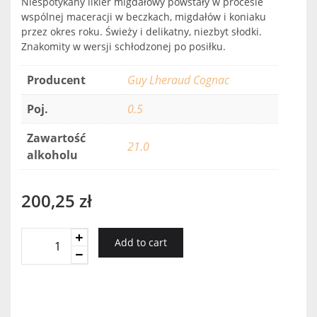
Niespotykany likier migdałowy powstały w procesie
wspólnej maceracji w beczkach, migdałów i koniaku
przez okres roku. Świeży i delikatny, niezbyt słodki.
Znakomity w wersji schłodzonej po posiłku.
Producent
Guy Lheraud Cognac
Poj.
0.5
Zawartość
21.0
alkoholu
200,25
zł
Lheraud
Add to cart
Amande
Au
Cognac
quantity