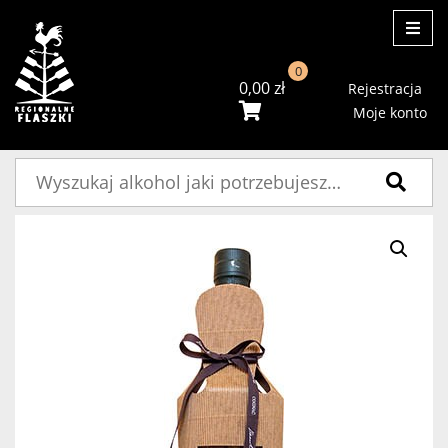
ME
0
0,00
zł
Rejestracja
Moje konto
Szukaj: