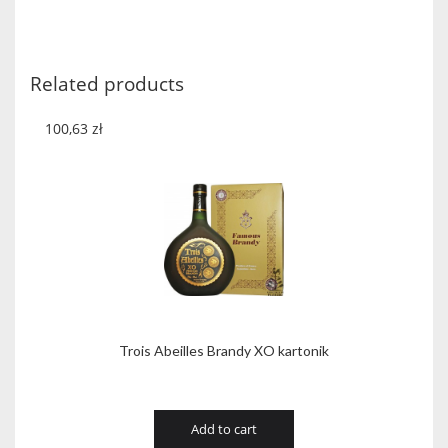
Five
Gold
Stars
Zanin
Related products
quantity
100,63
zł
Trois Abeilles Brandy XO kartonik
Add to cart