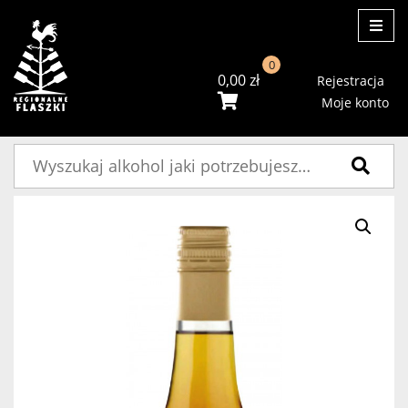
ME
0
0,00
zł
Rejestracja
Moje konto
Szukaj: