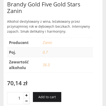
Brandy Gold Five Gold Stars
Zanin
Alkohol destylowany z wina, leżakowany przez
przynajmniej rok w dębowych beczkach. Intensywny
zapach. Smak delikatny i harmonijny.
Producent
Zanin
Poj.
0.7
Zawartość
36.0
alkoholu
70,14
zł
Brandy
Add to cart
Gold