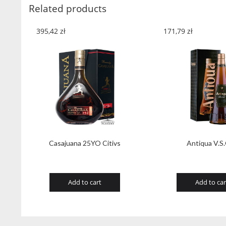
Related products
395,42
zł
171,79
zł
Casajuana 25YO Citivs
Antiqua V.S
Add to cart
Add to car