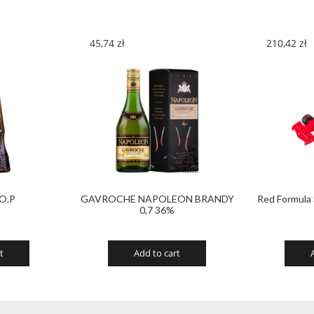
45,74
zł
210,42
zł
.O.P
GAVROCHE NAPOLEON BRANDY
Red Formula
0,7 36%
t
Add to cart