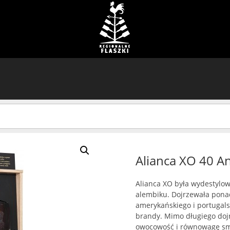
Alianca XO 40 A
Alianca XO była wydestylow
alembiku. Dojrzewała ponad
amerykańskiego i portugals
brandy. Mimo długiego do
owocowość i równowagę sm