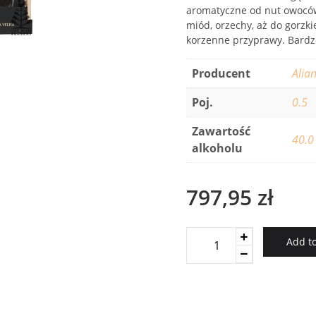
aromatyczne od nut owoców
miód, orzechy, aż do gorzki
korzenne przyprawy. Bardzo
Producent
Alia
Poj.
0.5
Zawartość
40.0
alkoholu
797,95
zł
Alianca
Add to
XO
40
Anos
quantity