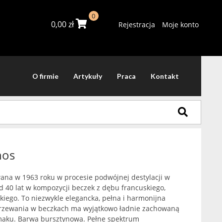
0
0,00
zł
Rejestracja
Moje konto
O firmie
Artykuły
Praca
Kontakt
nos
ana w 1963 roku w procesie podwójnej destylacji w
 40 lat w kompozycji beczek z dębu francuskiego,
kiego. To niezwykle elegancka, pełna i harmonijna
jrzewania w beczkach ma wyjątkowo ładnie zachowaną
aku. Barwa bursztynowa. Pełne spektrum