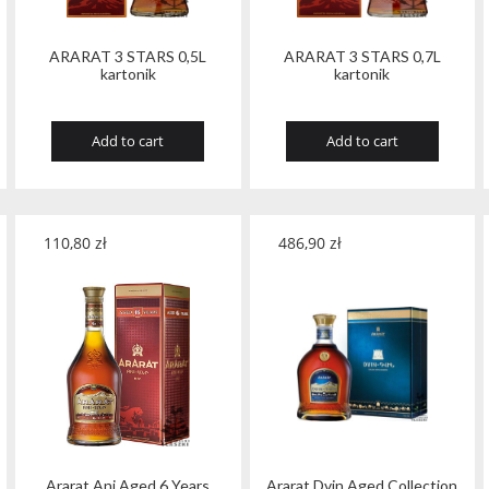
ARARAT 3 STARS 0,5L
ARARAT 3 STARS 0,7L
kartonik
kartonik
Add to cart
Add to cart
110,80
zł
486,90
zł
Ararat Ani Aged 6 Years
Ararat Dvin Aged Collection