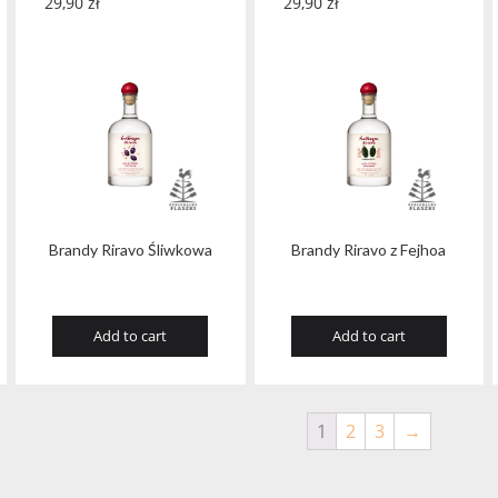
29,90
zł
29,90
zł
Brandy Riravo Śliwkowa
Brandy Riravo z Fejhoa
Add to cart
Add to cart
1
2
3
→