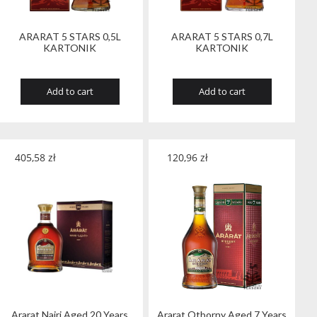
ARARAT 5 STARS 0,5L
ARARAT 5 STARS 0,7L
KARTONIK
KARTONIK
Add to cart
Add to cart
405,58
zł
120,96
zł
Ararat Nairi Aged 20 Years
Ararat Otborny Aged 7 Years