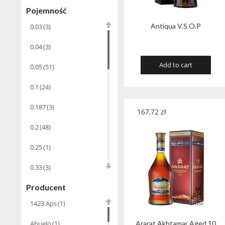
Whiskey
(71)
Pojemność
Koniak
(3)
Antiqua V.S.O.P
0.03
(3)
Wino-musujace
(63)
0.04
(3)
Add to cart
0.05
(51)
Likier
(183)
Opakowania
(41)
0.1
(24)
Wodka
(2)
0.187
(3)
167,72
zł
Wódka
(285)
0.2
(48)
Champagne
(63)
0.25
(1)
Cognac
(94)
0.33
(3)
Winiarki
(37)
Producent
0.35
(53)
Calvados
(40)
1423 Aps
(1)
0.375
(28)
Wino
Abuelo
(1)
Ararat Akhtamar Aged 10
wzmacniane
(53)