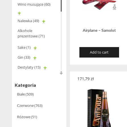
Wino musujące
(60)
Nalewka
(49)
Airplane – Samolot
Alkohole
prezentowe
(71)
Sake
(1)
Add to cart
Gin
(33)
Destylaty
(15)
Cava
(4)
171,79
zł
Kategoria
Wino
(1266)
Białe
(509)
Oliwa
(1)
Czerwone
(763)
Whisky
(462)
Różowe
(51)
Pozostałe
(24)