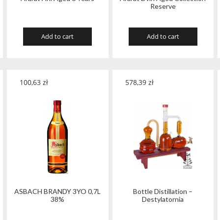
Reserve
Add to cart
Add to cart
100,63
zł
578,39
zł
ASBACH BRANDY 3YO 0,7L
Bottle Distillation –
38%
Destylatornia