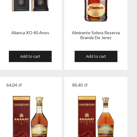
Alianca XO 40 Anos
Almirante Solera Reserva
Brandy De Jerez
Add to cart
Add to cart
64,04
zł
86,40
zł