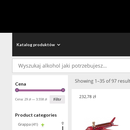
Katalog produktów
Szukaj:
Showing 1–35 of 97 resul
Cena
232,78
zł
Filtr
Cena:
29 zł
—
3.558 zł
Product categories
Grappa
(41)