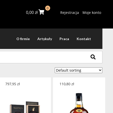
0
0,00
zł
Rejestracja
Moje konto
O firmie
Artykuły
Praca
Kontakt
797,95
zł
110,80
zł