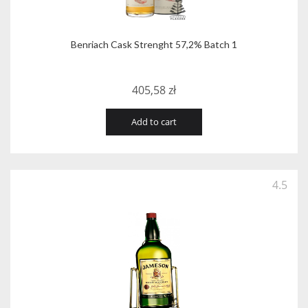
Benriach Cask Strenght 57,2% Batch 1
405,58
zł
Add to cart
4.5