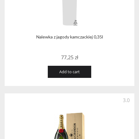
Nalewka z jagody kamczackiej 0,35l
77,25
zł
Add to cart
3.0