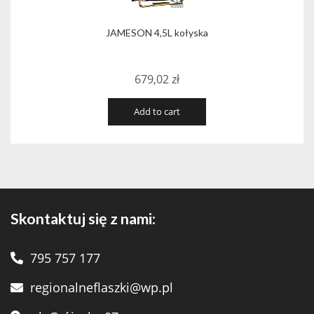
JAMESON 4,5L kołyska
679,02
zł
Add to cart
Skontaktuj się z nami:
795 757 177
regionalneflaszki@wp.pl