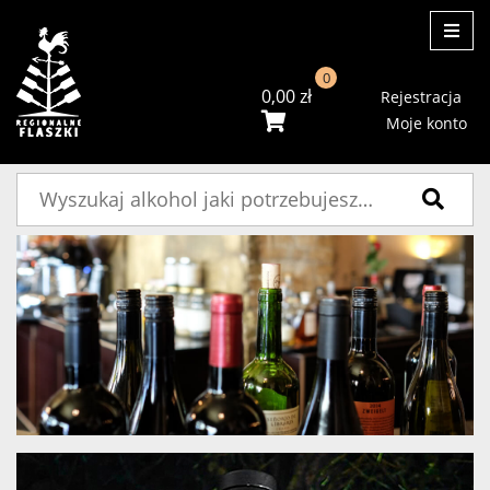
ME
0
0,00
zł
Rejestracja
Moje konto
Szukaj: