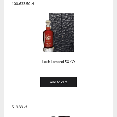
100.633,50
zł
Loch Lomond 50 YO
Add to cart
513,33
zł