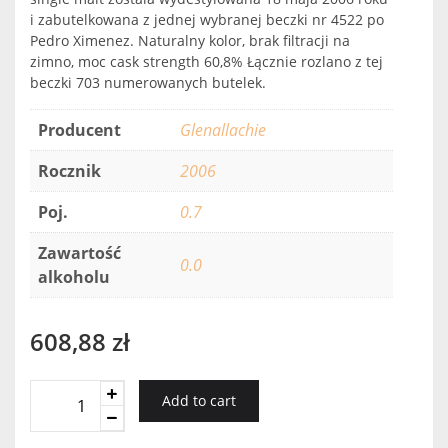
i zabutelkowana z jednej wybranej beczki nr 4522 po
Pedro Ximenez. Naturalny kolor, brak filtracji na
zimno, moc cask strength 60,8% Łącznie rozlano z tej
beczki 703 numerowanych butelek.
Producent
Glenallachie
Rocznik
2006
Poj.
0.7
Zawartość
0.0
alkoholu
608,88
zł
Glenallachie
Add to cart
2006
60,8%