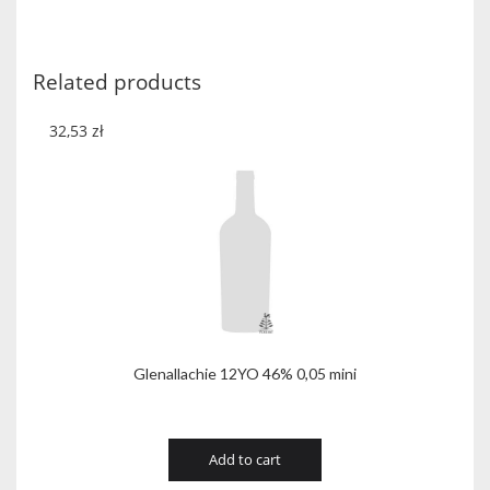
Cask
4522
0,7L
Related products
quantity
32,53
zł
Glenallachie 12YO 46% 0,05 mini
Add to cart