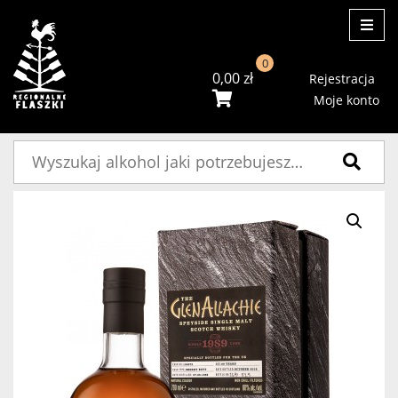
ME
0
0,00
zł
Rejestracja
Moje konto
Szukaj: