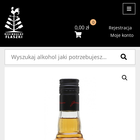
ME
0
0,00
zł
Rejestracja
Moje konto
Szukaj: