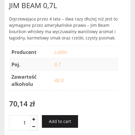
JIM BEAM 0,7L
Dojrzewająca przez 4 lata – dwa razy dłużej niż jest to
wymagane przez amerykańskie prawo – Jim Beam
bourbon whiskey ma wyczuwalny waniliowy aromat i
łagodny, karmelowy smak oraz rześki, czysty posmak.
Producent
Lublin
Poj.
0.7
Zawartość
40.0
alkoholu
70,14
zł
JIM
Add to cart
BEAM
0,7L