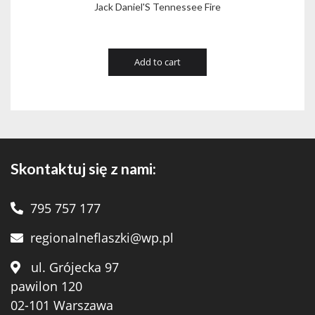
Jack Daniel'S Tennessee Fire
Add to cart
Skontaktuj się z nami:
795 757 177
regionalneflaszki@wp.pl
ul. Grójecka 97
pawilon 120
02-101 Warszawa