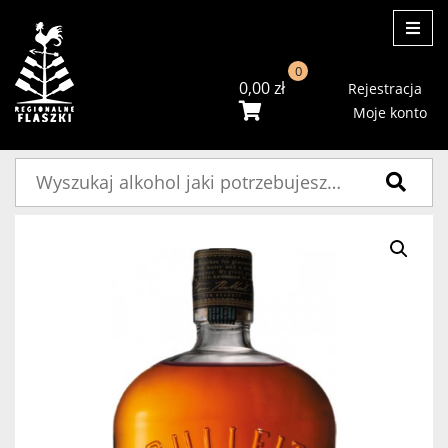
ME
0
0,00
zł
Rejestracja
Moje konto
Szukaj: