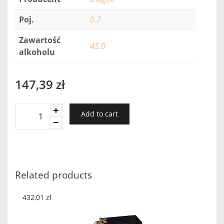
Poj.
0.7
Zawartość
45.0
alkoholu
147,39
zł
Bulleit
Add to cart
Bourbon
Rye
quantity
Related products
432,01
zł