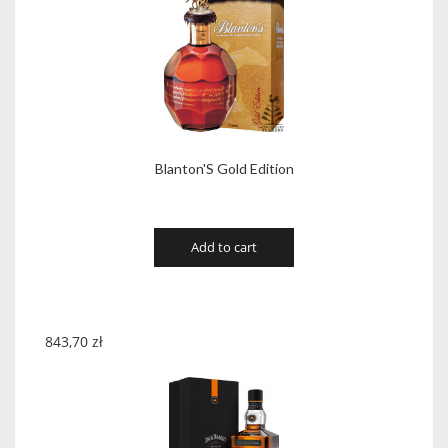
Blanton'S Gold Edition
Add to cart
843,70
zł