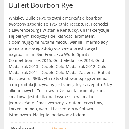
Bulleit Bourbon Rye
Whiskey Bulleit Rye to żytni amerkański bourbon
tworzony zgodnie ze 175-letnią recepturą. Pochodzi
z Lawrenceburga w stanie Kentucky. Charakteryzuje
się pełnym słodyczy i delikatności aromatem,
z dominującymi nutami miodu, wanilii i marmolady
pomarańczowej. Zdobywca wielu prestiżowych
nagród, mi.in. San Francisco World Spirits
Competition: rok 2015: Gold Medal rok 2014: Gold
Medal rok 2013: Double Gold Medal rok 2012: Gold
Medal rok 2011: Double Gold Medal Zacier na Bulleit
Rye zawiera 95% żyta i 5% słodowanego jęczmienia,
a do produkcji używany jest specjalny szczep drożdży
alkoholowych. To sprawia, że paleta aromatyczno-
smakowa jest delikatna i wyrazista w smaku
jednocześnie. Smak wyraźny, z nutami orzechów,
korzeni, miodu, wanilii i akcentem wiśniowo-
tytoniowym. Najlepiej podawać z lodem.
Producent
Diageo