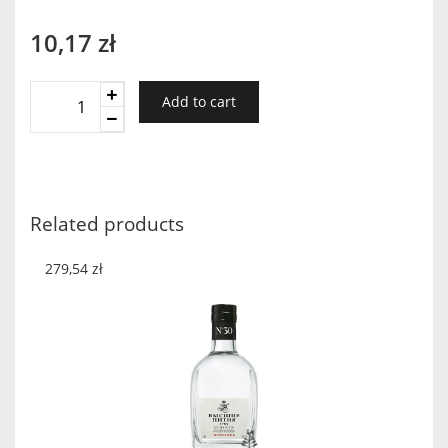
10,17
zł
Starosta
Add to cart
Cytrynówka
0,2l
quantity
Related products
279,54
zł