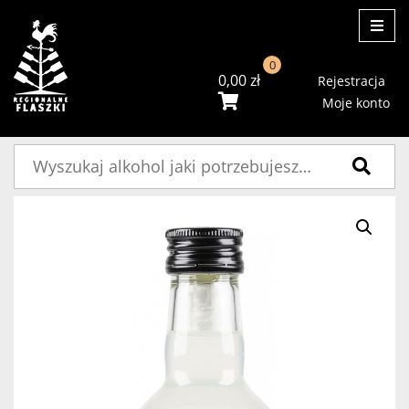
ME
0
0,00
zł
Rejestracja
Moje konto
Szukaj: