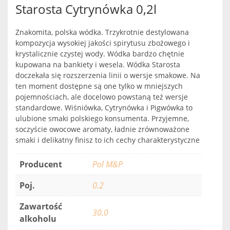
Starosta Cytrynówka 0,2l
Znakomita, polska wódka. Trzykrotnie destylowana
kompozycja wysokiej jakości spirytusu zbożowego i
krystalicznie czystej wody. Wódka bardzo chętnie
kupowana na bankiety i wesela. Wódka Starosta
doczekała się rozszerzenia linii o wersje smakowe. Na
ten moment dostępne są one tylko w mniejszych
pojemnościach, ale docelowo powstaną też wersje
standardowe. Wiśniówka, Cytrynówka i Pigwówka to
ulubione smaki polskiego konsumenta. Przyjemne,
soczyście owocowe aromaty, ładnie zrównoważone
smaki i delikatny finisz to ich cechy charakterystyczne
Producent
Pol M&P
Poj.
0.2
Zawartość
30.0
alkoholu