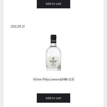
Add to cart
202,28
zł
Viche Pitia Lemon&Milk 0,5l
Add to cart