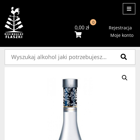
ME
0
0,00
zł
Rejestracja
Moje konto
Szukaj: