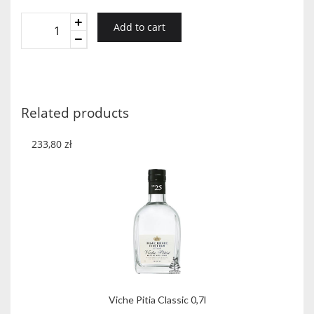
BIAŁY
Add to cart
BOCIAN
VODKA
0,5L
40%
quantity
Related products
233,80
zł
Viche Pitia Classic 0,7l