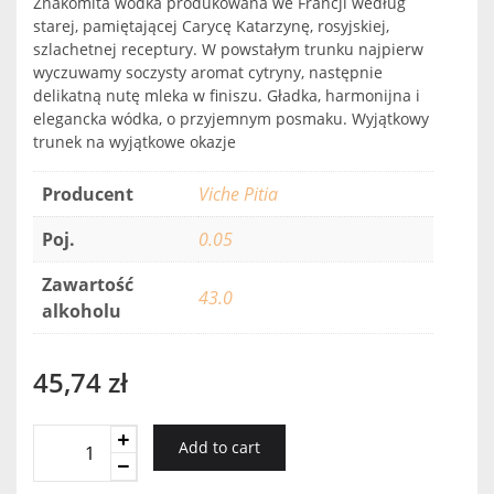
Znakomita wódka produkowana we Francji według
starej, pamiętającej Carycę Katarzynę, rosyjskiej,
szlachetnej receptury. W powstałym trunku najpierw
wyczuwamy soczysty aromat cytryny, następnie
delikatną nutę mleka w finiszu. Gładka, harmonijna i
elegancka wódka, o przyjemnym posmaku. Wyjątkowy
trunek na wyjątkowe okazje
Producent
Viche Pitia
Poj.
0.05
Zawartość
43.0
alkoholu
45,74
zł
Viche
Add to cart
Pitia
Lemon