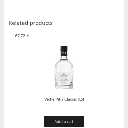
&
Milk
Mini
Related products
quantity
167,72
zł
Viche Pitia Classic 0,5l
Add to cart