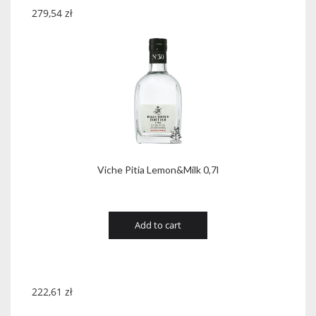
279,54
zł
Viche Pitia Lemon&Milk 0,7l
Add to cart
222,61
zł