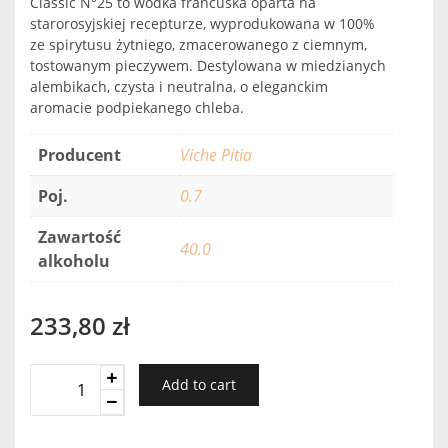
Classic N°25 to wódka francuska oparta na
starorosyjskiej recepturze, wyprodukowana w 100%
ze spirytusu żytniego, zmacerowanego z ciemnym,
tostowanym pieczywem. Destylowana w miedzianych
alembikach, czysta i neutralna, o eleganckim
aromacie podpiekanego chleba.
Producent
Viche Pitia
Poj.
0.7
Zawartość
40.0
alkoholu
233,80
zł
Viche
Add to cart
Pitia
Classic
0,7l