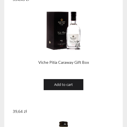
Viche Pitia Caraway Gift Box
Add to cart
39,64
zł