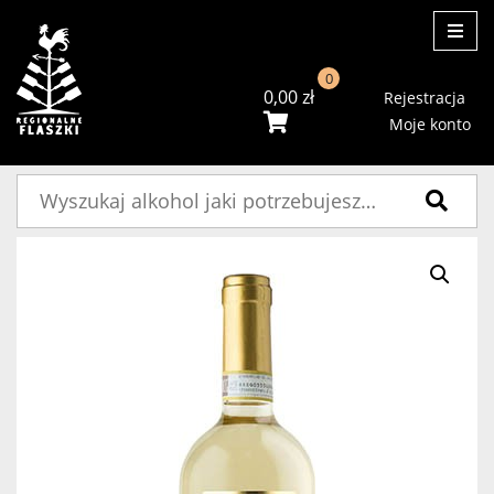
ME
0
0,00
zł
Rejestracja
Moje konto
Szukaj: