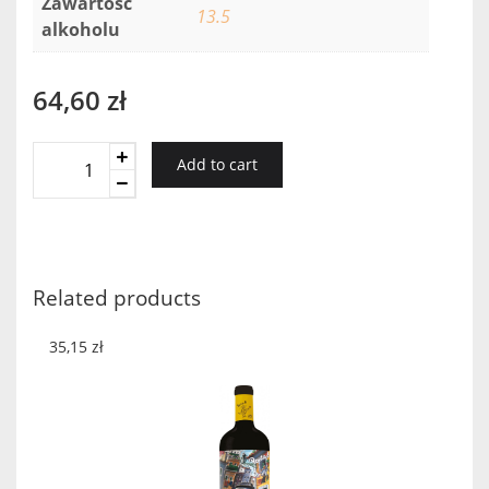
Zawartość
13.5
alkoholu
64,60
zł
Zanatta
Add to cart
Renadoro
Vermentino
Di
Gallura
2018
Related products
quantity
35,15
zł