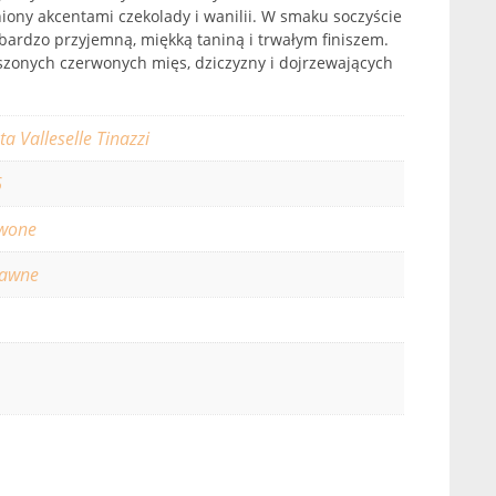
iony akcentami czekolady i wanilii. W smaku soczyście
 bardzo przyjemną, miękką taniną i trwałym finiszem.
szonych czerwonych mięs, dziczyzny i dojrzewających
ta Valleselle Tinazzi
6
wone
rawne