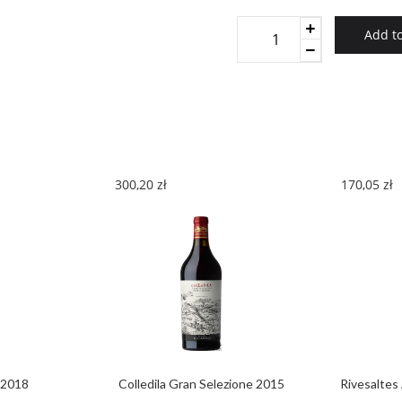
TORRESSERRO
Add to
ROSSO
PUGLIA
0,75
2016
quantity
300,20
zł
170,05
zł
 2018
Colledila Gran Selezione 2015
Rivesalte