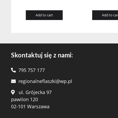
Add to cart
Add to car
Skontaktuj się z nami:
795 757 177
regionalneflaszki@wp.pl
ul. Grójecka 97
pawilon 120
02-101 Warszawa