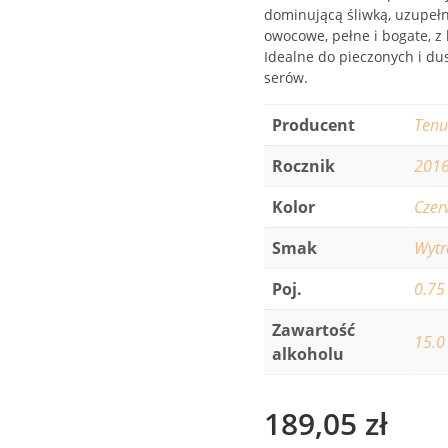
dominującą śliwką, uzupełn
owocowe, pełne i bogate, z
Idealne do pieczonych i du
serów.
Producent
Tenu
Rocznik
201
Kolor
Czer
Smak
Wyt
Poj.
0.75
Zawartość
15.0
alkoholu
189,05
zł