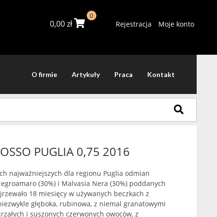
0
0,00
zł
Rejestracja
Moje konto
O firmie
Artykuły
Praca
Kontakt
OSSO PUGLIA 0,75 2016
ch najważniejszych dla regionu Puglia odmian
, Negroamaro (30%) i Malvasia Nera (30%) poddanych
jrzewało 18 miesięcy w używanych beczkach z
niezwykle głęboka, rubinowa, z niemal granatowymi
ojrzałych i suszonych czerwonych owoców, z