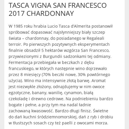
TASCA VIGNA SAN FRANCESCO
2017 CHARDONNAY
W 1985 roku hrabia Lucio Tasca d’Almerita postanowił
spróbować dopasować najsłynniejszy biały szczep
świata – chardonnay, do posiadanego w Regaleali
terroir. Po pierwszych pozytywnych eksperymentach
finalnie obsadził 5 hektarów wzgórza San Francesco,
przywiezionymi z Burgundii sadzonkami tej odmiany.
Fermentacja przebiegała w beczkach z dębu
francuskiego, w których następnie wino dojrzewało
przez 8 miesięcy (70% beczki nowe, 30% powtórnego
użycia). Wino ma intensywnie złotą barwę. Aromat
jest niezwykle złożony, odnajdujemy w nim owoce
egzotyczne, banany, wanilię, cynamon, białą
czekoladę i drewno cedrowe. Na podniebieniu bardzo
bogate i pełne, a przy tym ma nadal ładnie
zachowaną kwasowość. Bardzo długi finisz. Świetne
do dań kuchni śródziemnomorskiej, dań z ryb i drobiu
w tłustszych sosach czy też paelli z owocami morza.