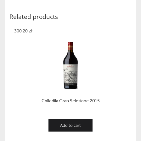
2017
CHARDONNAY
Related products
quantity
300,20
zł
Colledila Gran Selezione 2015
Add to cart