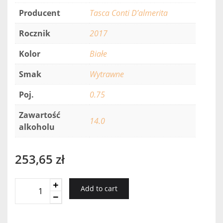
Producent
Tasca Conti D’almerita
Rocznik
2017
Kolor
Białe
Smak
Wytrawne
Poj.
0.75
Zawartość
14.0
alkoholu
253,65
zł
TASCA
Add to cart
VIGNA
SAN
FRANCESCO