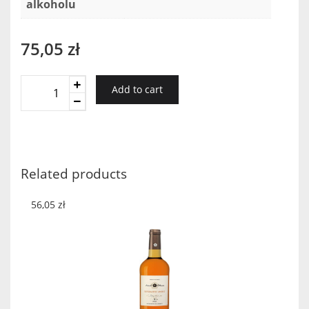
alkoholu
75,05
zł
Podere
Add to cart
Castorani
Lupaia
Montepulciano
2016
quantity
Related products
56,05
zł