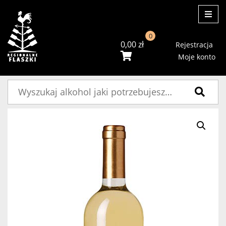
ME
0
0,00
zł
Rejestracja
Moje konto
Szukaj: