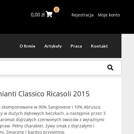
0
0,00
zł
Rejestracja
Moje konto
O firmie
Artykuły
Praca
Kontakt
ianti Classico Ricasoli 2015
o skomponowane w 90% Sangiovese i 10% Abrusco.
cy w dużych dębowych beczkach, a następnie przez 3
y aromat dojrzałych czerwonych owoców z wyraźnymi
raw. Pełny charakter, żywy smak z dojrzałymi i
mi. Smaczne i bardzo przyjemne.