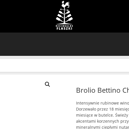
Brolio Bettino Ch
Intensywnie rubinowe win
Dorzewało przez 18 miesię
miesiące w butelce. Śwież
akcentami korzennych przyp
mineralnymi ciepłymi nuta