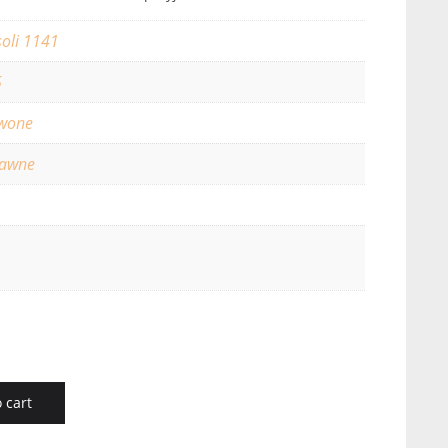
soli 1141
5
wone
rawne
 cart