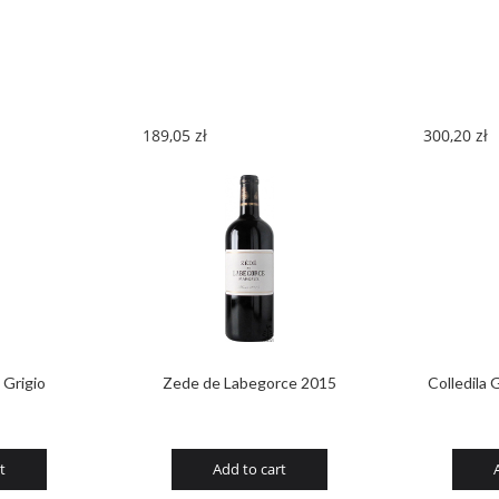
Classico
Ricasoli
2015
quantity
189,05
zł
300,20
zł
Grigio
Zede de Labegorce 2015
Colledila 
t
Add to cart