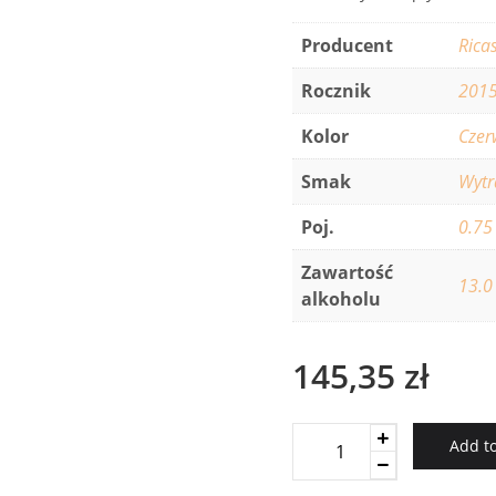
Producent
Rica
Rocznik
201
Kolor
Czer
Smak
Wyt
Poj.
0.75
Zawartość
13.0
alkoholu
145,35
zł
Brolio
Add to
Bettino
Chianti