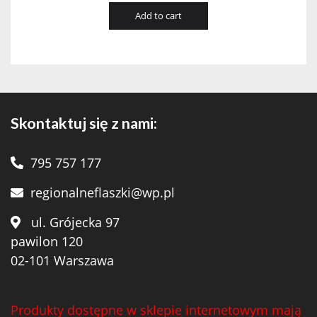
Add to cart
Skontaktuj się z nami:
795 757 177
regionalneflaszki@wp.pl
ul. Grójecka 97
pawilon 120
02-101 Warszawa
Produkty dostępne w sklepie internetowym mają