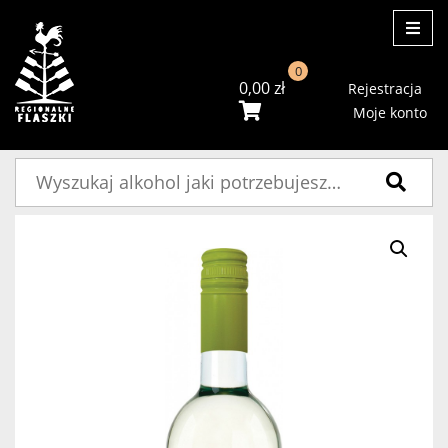
ME
0
0,00
zł
Rejestracja
Moje konto
Szukaj: