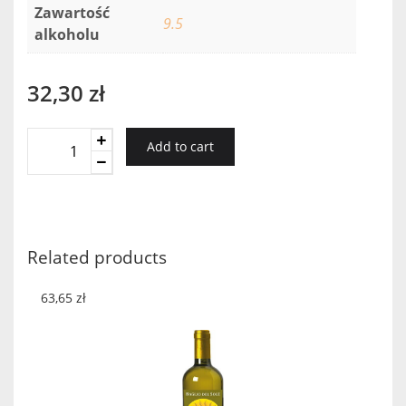
Zawartość
9.5
alkoholu
32,30
zł
Porta
Add to cart
6
Vinho
Verde
2019
quantity
Related products
63,65
zł