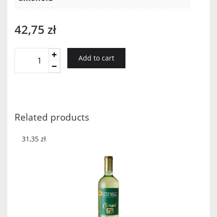
42,75
zł
Riesling
Add to cart
Saint
Vincent
2018
quantity
Related products
31,35
zł