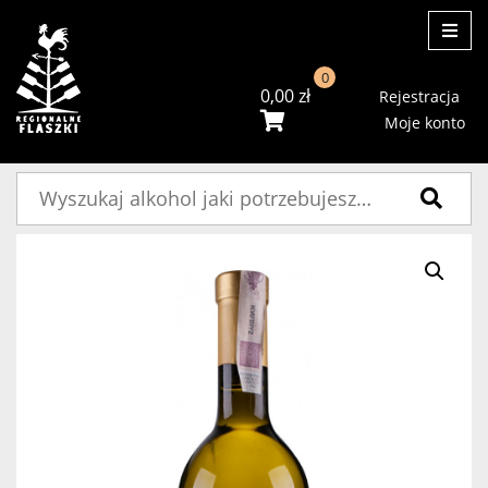
ME
0
0,00
zł
Rejestracja
Moje konto
Szukaj: