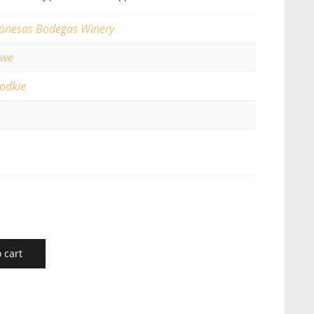
onesas Bodegas Winery
owe
łodkie
 cart