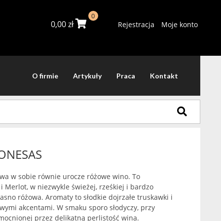
0
0,00
zł
Rejestracja
Moje konto
O firmie
Artykuły
Praca
Kontakt
ONESAS
ywa w sobie równie urocze różowe wino. To
Merlot, w niezwykle świeżej, rześkiej i bardzo
asno różowa. Aromaty to słodkie dojrzałe truskawki i
owymi akcentami. W smaku sporo słodyczy, przy
mocnionej przez delikatną perlistość wina.