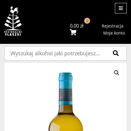
ME
0
0,00
zł
Rejestracja
Moje konto
Szukaj: