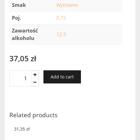
Smak
Wytrawne
Poj.
0.75
Zawartość
12.5
alkoholu
37,05
zł
Pradorey
Add to cart
Verdejo
2018
quantity
Related products
31,35
zł