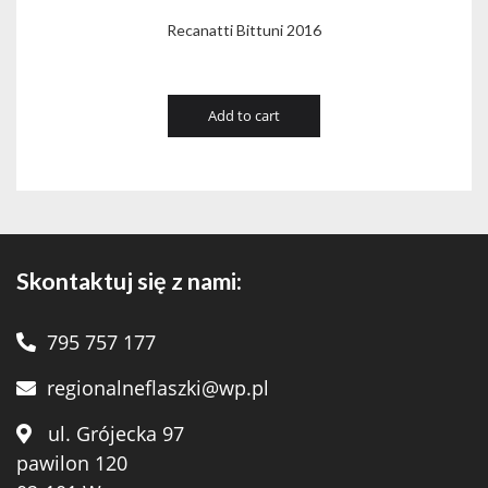
Recanatti Bittuni 2016
Add to cart
Skontaktuj się z nami:
795 757 177
regionalneflaszki@wp.pl
ul. Grójecka 97
pawilon 120