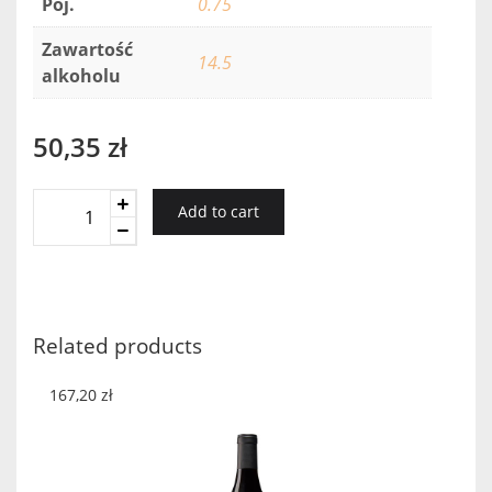
Poj.
0.75
Zawartość
14.5
alkoholu
50,35
zł
Piedemonte
Add to cart
Crianza
Merlot
2016
quantity
Related products
167,20
zł