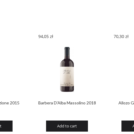
Follas
Novas
Albarino
2018
quantity
94,05
zł
70,30
zł
ezione 2015
Barbera D'Alba Massolino 2018
Allozo 
t
Add to cart