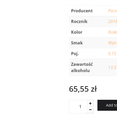
Producent
Paco
Rocznik
201
Kolor
Biał
Smak
Wyt
Poj.
0.75
Zawartość
13.5
alkoholu
65,55
zł
Paco
Add to
&
Lola