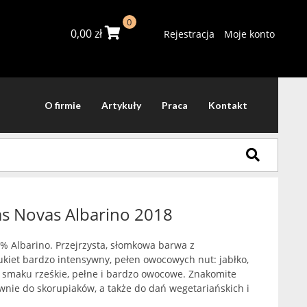
0
0,00
zł
Rejestracja
Moje konto
O firmie
Artykuły
Praca
Kontakt
as Novas Albarino 2018
0% Albarino. Przejrzysta, słomkowa barwa z
ukiet bardzo intensywny, pełen owocowych nut: jabłko,
 smaku rześkie, pełne i bardzo owocowe. Znakomite
wnie do skorupiaków, a także do dań wegetariańskich i