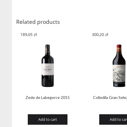
Related products
189,05
zł
300,20
zł
Zede de Labegorce 2015
Colledila Gran Sel
Add to cart
Add to car