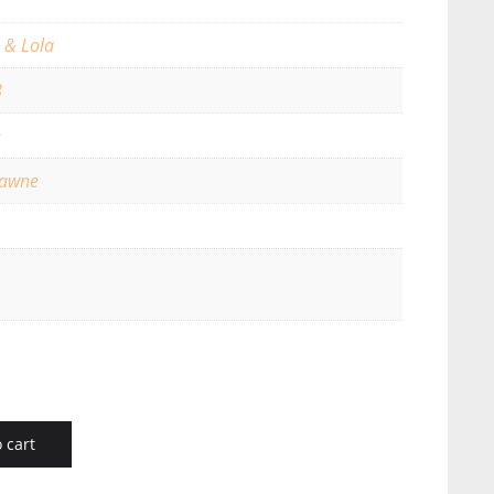
 & Lola
8
e
rawne
 cart