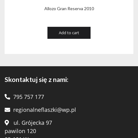
Allozo Gran Reserva 2010
Add to cart
Skontaktuj się z nami:
795 757 177
regionalneflaszki@wp.pl
ul. Grójecka 97
pawilon 120