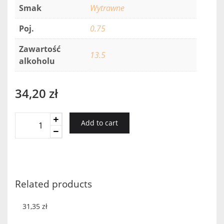
Smak
Wytrawne
Poj.
0.75
Zawartość
13.5
alkoholu
34,20
zł
Navajas
Add to cart
Tinto
Red
2019
quantity
Related products
31,35
zł