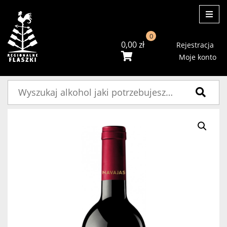
ME
0
0,00
zł
Rejestracja
Moje konto
Szukaj: