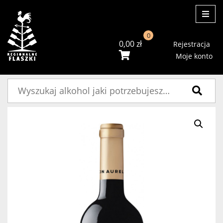
ME
0
0,00
zł
Rejestracja
Moje konto
Szukaj: