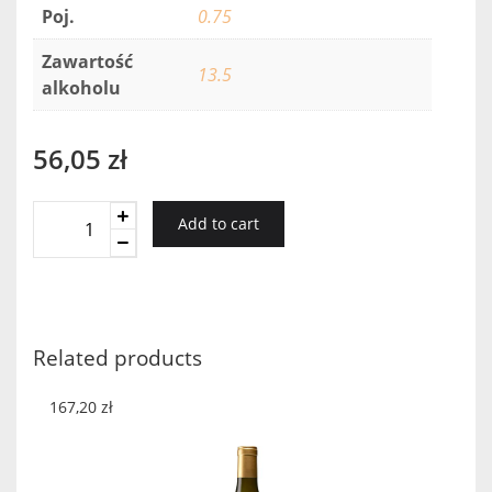
Poj.
0.75
Zawartość
13.5
alkoholu
56,05
zł
Don
Add to cart
Aurelio
Gran
Reserva
2013
quantity
Related products
167,20
zł