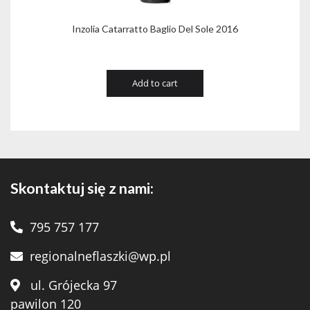
Inzolia Catarratto Baglio Del Sole 2016
Add to cart
Skontaktuj się z nami:
795 757 177
regionalneflaszki@wp.pl
ul. Grójecka 97
pawilon 120