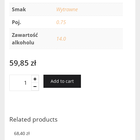
Smak
Wytrawne
Poj.
0.75
Zawartość
14.0
alkoholu
59,85
zł
CASA
Add to cart
DE
LA
ERMITA
CRIANZA
2017
Related products
MONASTREL-
CAB
68,40
zł
SAUV-