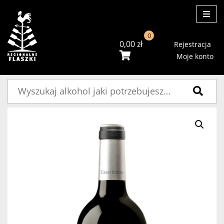
ME
0
0,00
zł
Rejestracja
Moje konto
Szukaj: