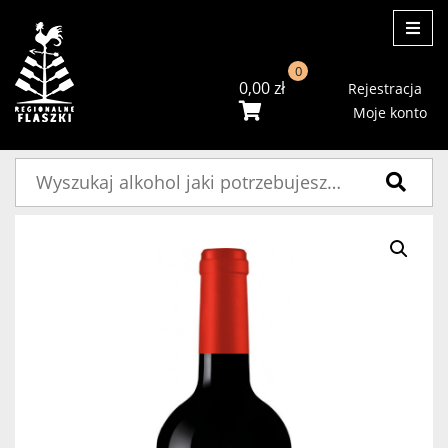
ME
0
0,00
zł
Rejestracja
Moje konto
Szukaj: