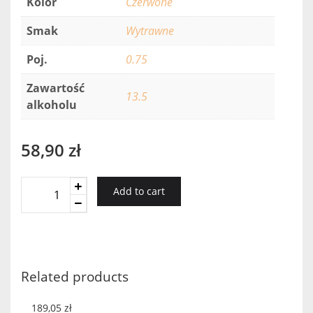
Kolor
Czerwone
Smak
Wytrawne
Poj.
0.75
Zawartość
13.5
alkoholu
58,90
zł
Buen
Add to cart
Barrio
Crianza
Graciano
2015
quantity
Related products
189,05
zł