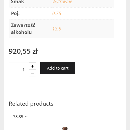
Smak
Wytrawne
Poj.
0.75
Zawartość
13.5
alkoholu
920,55
zł
Vosne
Add to cart
Romanee
1-
Er
Cru
Malcon
Related products
2016
quantity
78,85
zł