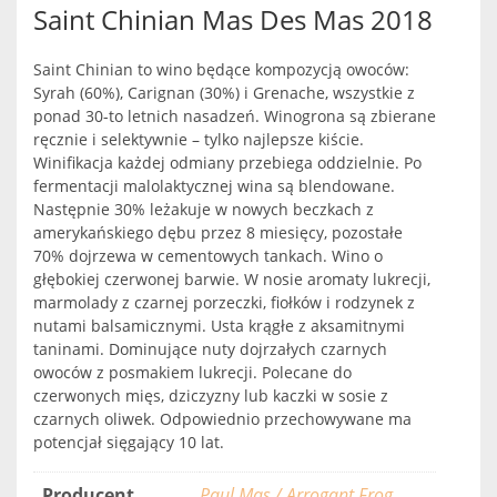
Saint Chinian Mas Des Mas 2018
Saint Chinian to wino będące kompozycją owoców:
Syrah (60%), Carignan (30%) i Grenache, wszystkie z
ponad 30-to letnich nasadzeń. Winogrona są zbierane
ręcznie i selektywnie – tylko najlepsze kiście.
Winifikacja każdej odmiany przebiega oddzielnie. Po
fermentacji malolaktycznej wina są blendowane.
Następnie 30% leżakuje w nowych beczkach z
amerykańskiego dębu przez 8 miesięcy, pozostałe
70% dojrzewa w cementowych tankach. Wino o
głębokiej czerwonej barwie. W nosie aromaty lukrecji,
marmolady z czarnej porzeczki, fiołków i rodzynek z
nutami balsamicznymi. Usta krągłe z aksamitnymi
taninami. Dominujące nuty dojrzałych czarnych
owoców z posmakiem lukrecji. Polecane do
czerwonych mięs, dziczyzny lub kaczki w sosie z
czarnych oliwek. Odpowiednio przechowywane ma
potencjał sięgający 10 lat.
Producent
Paul Mas / Arrogant Frog