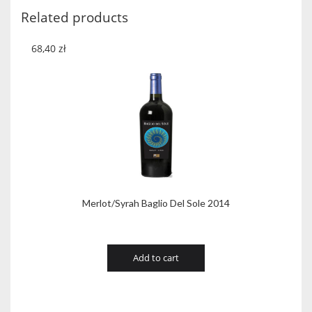
2018
Related products
quantity
68,40
zł
Merlot/Syrah Baglio Del Sole 2014
Add to cart