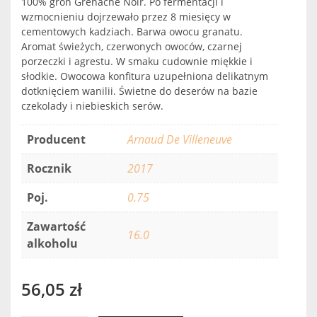
100% gron Grenache Noir. Po fermentacji i
wzmocnieniu dojrzewało przez 8 miesięcy w
cementowych kadziach. Barwa owocu granatu.
Aromat świeżych, czerwonych owoców, czarnej
porzeczki i agrestu. W smaku cudownie miękkie i
słodkie. Owocowa konfitura uzupełniona delikatnym
dotknięciem wanilii. Świetne do deserów na bazie
czekolady i niebieskich serów.
Producent
Arnaud De Villeneuve
Rocznik
2017
Poj.
0.75
Zawartość
16.0
alkoholu
56,05
zł