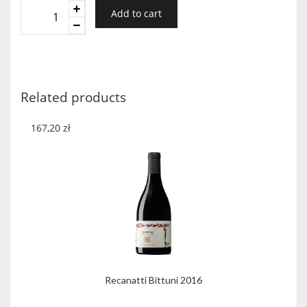
Rivesaltes
Add to cart
Grenat
Arnaud
2017
quantity
Related products
167,20
zł
Recanatti Bittuni 2016