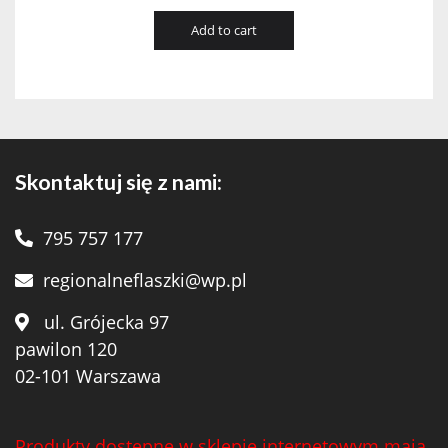
Add to cart
Skontaktuj się z nami:
795 757 177
regionalneflaszki@wp.pl
ul. Grójecka 97
pawilon 120
02-101 Warszawa
Produkty dostępne w sklepie internetowym mają