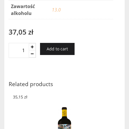
Zawartość
13.0
alkoholu
37,05
zł
No
Add to cart
153
blanc
Cotes
Du
Roussillon
Related products
2018
quantity
35,15
zł