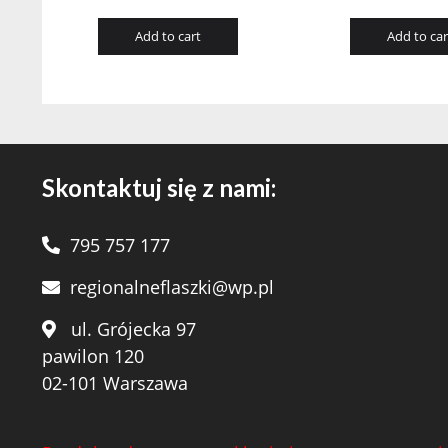
Add to cart
Add to car
Skontaktuj się z nami:
795 757 177
regionalneflaszki@wp.pl
ul. Grójecka 97
pawilon 120
02-101 Warszawa