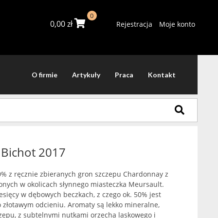
0
0,00
zł
Rejestracja
Moje konto
O firmie
Artykuły
Praca
Kontakt
 Bichot 2017
 z ręcznie zbieranych gron szczepu Chardonnay z
onych w okolicach słynnego miasteczka Meursault.
sięcy w dębowych beczkach, z czego ok. 50% jest
 złotawym odcieniu. Aromaty są lekko mineralne,
czepu, z subtelnymi nutkami orzecha laskowego i