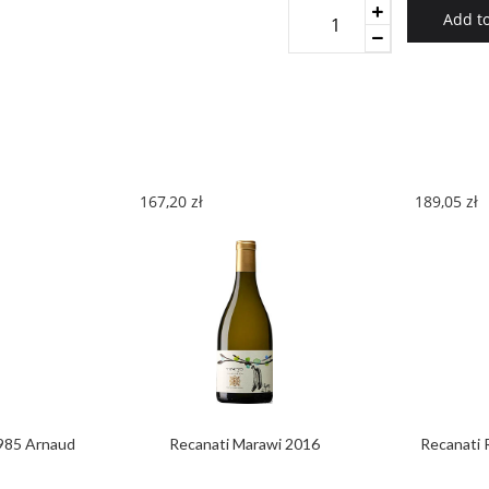
Meursault
Add to
Blanc
Bichot
2017
quantity
167,20
zł
189,05
zł
985 Arnaud
Recanati Marawi 2016
Recanati 