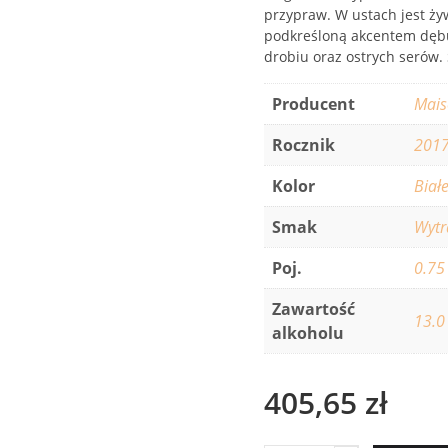
przypraw. W ustach jest żywe
podkreśloną akcentem dębu
drobiu oraz ostrych serów
Producent
Mais
Rocznik
201
Kolor
Biał
Smak
Wyt
Poj.
0.75
Zawartość
13.0
alkoholu
405,65
zł