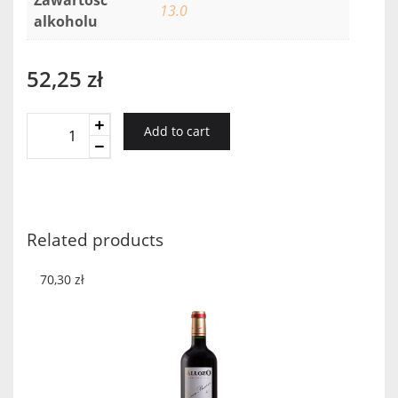
13.0
alkoholu
52,25
zł
MAURICE
Add to cart
SCHUELLER
PINOT
BLANC
0,75
2018
Related products
quantity
70,30
zł