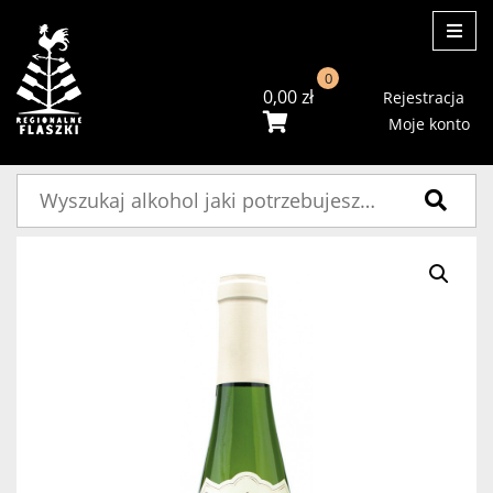
ME
0
0,00
zł
Rejestracja
Moje konto
Szukaj: