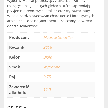
Wyborny Muscat pochodzący z alzackich winnic,
rosnących na gliniastych glebach, które zapewniają
przyjemnie owocowy charakter oraz wytrawne nuty.
Wino o bardzo owocowym charakterze i intensywnych
aromatach, idealne jako aperitif. Zalecamy serwować
dobrze schłodzone.
Producent
Maurice Schueller
Rocznik
2018
Kolor
Białe
Smak
Wytrawne
Poj.
0.75
Zawartość
12.0
alkoholu