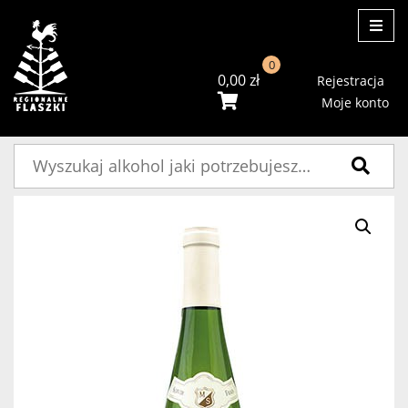
ME
0
0,00
zł
Rejestracja
Moje konto
Szukaj: