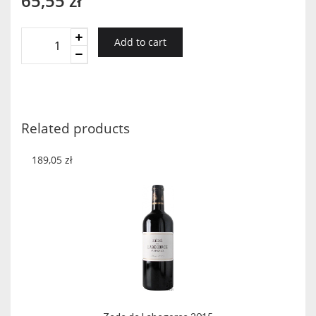
65,55
zł
Maurice
Add to cart
Schueller
Muscat
2018
quantity
Related products
189,05
zł