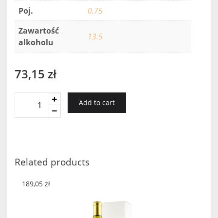
Poj.
0.75
Zawartość
13.5
alkoholu
73,15
zł
JARDIN
Add to cart
DE
ROSES
ROSE
0,75
2018
Related products
quantity
189,05
zł