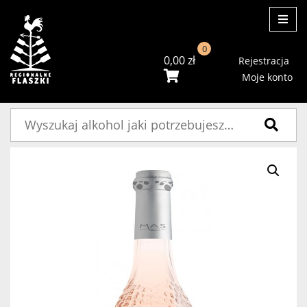
ME
0
0,00
zł
Rejestracja
Moje konto
Szukaj: