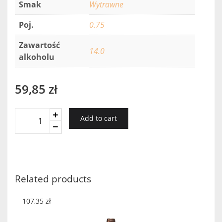
Smak
Wytrawne
Poj.
0.75
Zawartość
14.0
alkoholu
59,85
zł
Tabali
Add to cart
Pedregoso
Syrah/Carmenere
Gran
Reserva
2016
Related products
quantity
107,35
zł