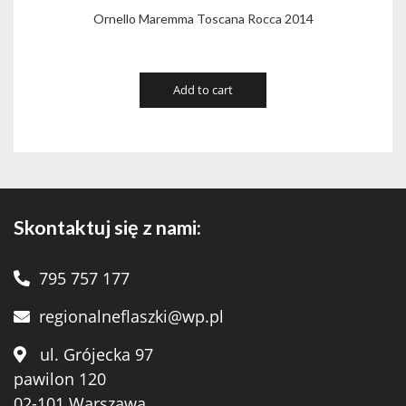
Ornello Maremma Toscana Rocca 2014
Add to cart
Skontaktuj się z nami:
795 757 177
regionalneflaszki@wp.pl
ul. Grójecka 97
pawilon 120
02-101 Warszawa