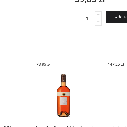
Tabali
Add to
Pedregoso
Carmenere
Gran
Reserva
2017
quantity
78,85
zł
147,25
zł