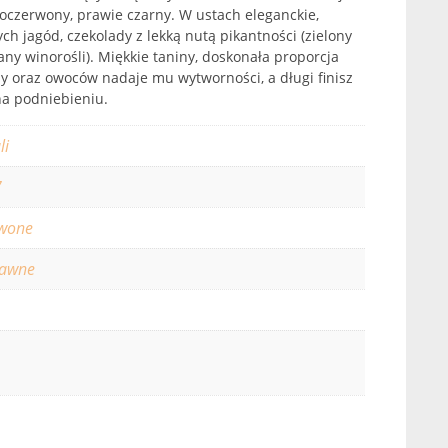
oczerwony, prawie czarny. W ustach eleganckie,
h jagód, czekolady z lekką nutą pikantności (zielony
any winorośli). Miękkie taniny, doskonała proporcja
 oraz owoców nadaje mu wytworności, a długi finisz
na podniebieniu.
li
7
wone
rawne