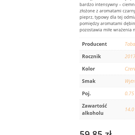
bardzo intensywny – ciemn
złożone z aromatami czarnyc
pieprz, typowy dla tej odmi
pomiędzy aromatami dębiny
pozostawia miłe wrażenia 
Producent
Taba
Rocznik
201
Kolor
Czer
Smak
Wyt
Poj.
0.75
Zawartość
14.0
alkoholu
59,85
zł