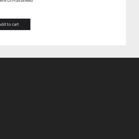
re Di Frassinello
Add to cart