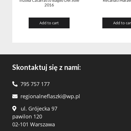
Inzolia Catarratto Baglio Del Sole
Recanati Maraw
2016
Add to cart
Add to car
Skontaktuj się z nami:
795 757 177
regionalneflaszki@wp.pl
ul. Grójecka 97
pawilon 120
02-101 Warszawa