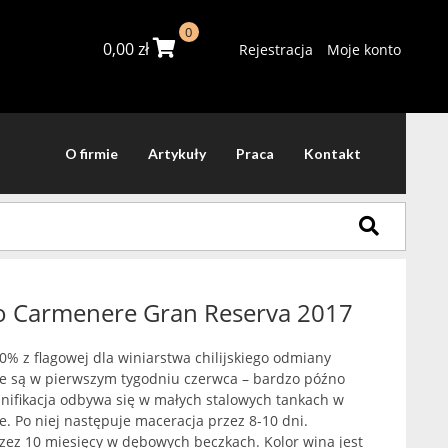
0
0,00
zł
Rejestracja
Moje konto
O firmie
Artykuły
Praca
Kontakt
o Carmenere Gran Reserva 2017
 z flagowej dla winiarstwa chilijskiego odmiany
 są w pierwszym tygodniu czerwca – bardzo późno
Winifikacja odbywa się w małych stalowych tankach w
. Po niej następuje maceracja przez 8-10 dni.
zez 10 miesięcy w dębowych beczkach. Kolor wina jest