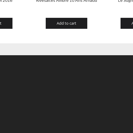
i 2016
Rivesaltes Ambre 10 Ans Arnaud
Le Sughe
t
Add to cart