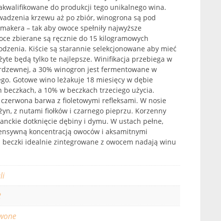
zakwalifikowane do produkcji tego unikalnego wina.
adzenia krzewu aż po zbiór, winogrona są pod
akera – tak aby owoce spełniły najwyższe
ce zbierane są ręcznie do 15 kilogramowych
dzenia. Kiście są starannie selekcjonowane aby mieć
yte będą tylko te najlepsze. Winifikacja przebiega w
ierdzewnej, a 30% winogron jest fermentowane w
go. Gotowe wino leżakuje 18 miesięcy w dębie
 beczkach, a 10% w beczkach trzeciego użycia.
czerwona barwa z fioletowymi refleksami. W nosie
żyn, z nutami fiołków i czarnego pieprzu. Korzenny
ganckie dotknięcie dębiny i dymu. W ustach pełne,
ensywną koncentracją owoców i aksamitnymi
 beczki idealnie zintegrowane z owocem nadają winu
li
2
wone