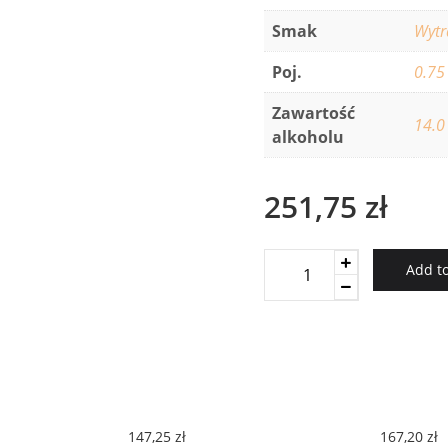
Smak
Wyt
Poj.
0.75
Zawartość
14.0
alkoholu
251,75
zł
Tabali
Add to
Payen
2012
quantity
147,25
zł
167,20
zł