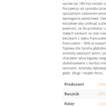
upraw (ze 180 ha) zostało 
Począwszy od sposobu prow
specjalnym nadzorem winem
wymagania jakościowe. Owo
koszyków aby uniknąć uszko
pewność, że do produkcji uż
małych tankach ze stali n
beczkach z dębu francuskie
francuskim – 90% w nowych
Typowa dla Syraha głęboka 
aromaty świeżych wiśni i je
charakter wina łagodzi ele
zbalansowane z bardzo int
taninami. Aromaty dębowej
głębi. Długi i miękki finisz.
Producent
Taba
Rocznik
201
Kolor
Czer