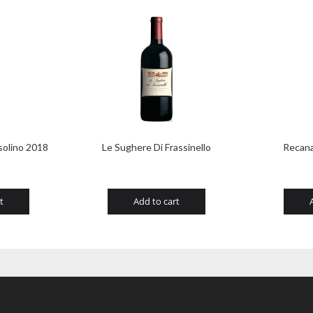
solino 2018
Le Sughere Di Frassinello
Recana
t
Add to cart