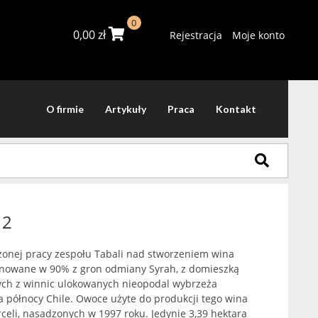
0
0,00
zł
Rejestracja
Moje konto
O firmie
Artykuły
Praca
Kontakt
12
żonej pracy zespołu Tabali nad stworzeniem wina
onowane w 90% z gron odmiany Syrah, z domieszką
ch z winnic ulokowanych nieopodal wybrzeża
na północy Chile. Owoce użyte do produkcji tego wina
celi, nasadzonych w 1997 roku. Jedynie 3,39 hektara