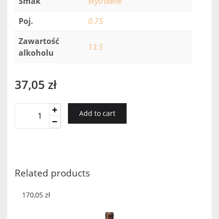
Smak
Wytrawne
Poj.
0.75
Zawartość
13.5
alkoholu
37,05
zł
Casas
Add to cart
Patronales
SELECTED
Reserve
Cabern
Sauvignon
Related products
2019
quantity
170,05
zł