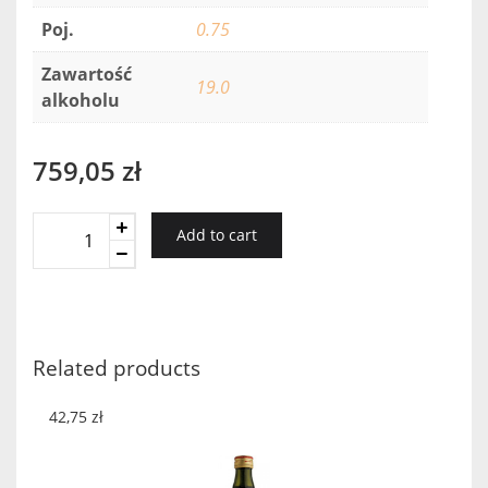
Poj.
0.75
Zawartość
19.0
alkoholu
759,05
zł
Barbeito
Add to cart
Madeira
20
YO
Malvasia
quantity
Related products
42,75
zł