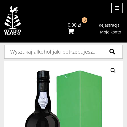
ME
0
0,00
zł
Rejestracja
Moje konto
Szukaj: