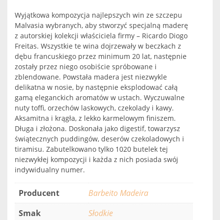
Wyjątkowa kompozycja najlepszych win ze szczepu
Malvasia wybranych, aby stworzyć specjalną maderę
z autorskiej kolekcji właściciela firmy – Ricardo Diogo
Freitas. Wszystkie te wina dojrzewały w beczkach z
dębu francuskiego przez minimum 20 lat, następnie
zostały przez niego osobiście spróbowane i
zblendowane. Powstała madera jest niezwykle
delikatna w nosie, by następnie eksplodować całą
gamą eleganckich aromatów w ustach. Wyczuwalne
nuty toffi, orzechów laskowych, czekolady i kawy.
Aksamitna i krągła, z lekko karmelowym finiszem.
Długa i złożona. Doskonała jako digestif, towarzysz
świątecznych puddingów, deserów czekoladowych i
tiramisu. Zabutelkowano tylko 1020 butelek tej
niezwykłej kompozycji i każda z nich posiada swój
indywidualny numer.
Producent
Barbeito Madeira
Smak
Słodkie