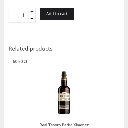
Barbeito
Add to cart
Madeira
5
YO
Rainwater
Medium
Related products
Dry
quantity
60,80
zł
Real Tesoro Pedro Ximenez