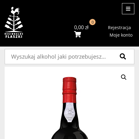
ME
0
0,00
zł
Rejestracja
Moje konto
Szukaj: