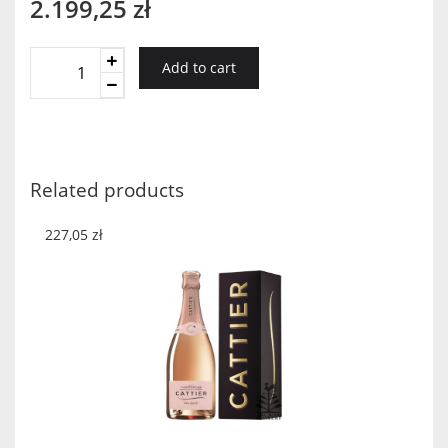
2.199,25
zł
Cattier
Add to cart
Brut
6l
Skrzynka
quantity
Related products
227,05
zł