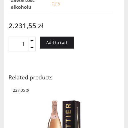
Zawartość
12.5
alkoholu
2.231,55
zł
Armand
Add to cart
De
Brignac
DEMI
SEC
goły
Related products
quantity
227,05
zł