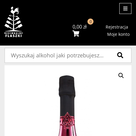
ME
0
0,00
zł
Rejestracja
Moje konto
Szukaj: