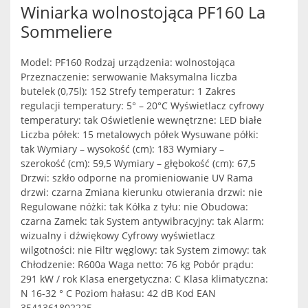
Winiarka wolnostojąca PF160 La
Sommeliere
Model: PF160 Rodzaj urządzenia: wolnostojąca
Przeznaczenie: serwowanie Maksymalna liczba
butelek (0,75l): 152 Strefy temperatur: 1 Zakres
regulacji temperatury: 5° – 20°C Wyświetlacz cyfrowy
temperatury: tak Oświetlenie wewnętrzne: LED białe
Liczba półek: 15 metalowych półek Wysuwane półki:
tak Wymiary – wysokość (cm): 183 Wymiary –
szerokość (cm): 59,5 Wymiary – głębokość (cm): 67,5
Drzwi: szkło odporne na promieniowanie UV Rama
drzwi: czarna Zmiana kierunku otwierania drzwi: nie
Regulowane nóżki: tak Kółka z tyłu: nie Obudowa:
czarna Zamek: tak System antywibracyjny: tak Alarm:
wizualny i dźwiękowy Cyfrowy wyświetlacz
wilgotności: nie Filtr węglowy: tak System zimowy: tak
Chłodzenie: R600a Waga netto: 76 kg Pobór prądu:
291 kW / rok Klasa energetyczna: C Klasa klimatyczna:
N 16-32 ° C Poziom hałasu: 42 dB Kod EAN
3541361802225