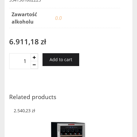
Zawartość
0.0
alkoholu
6.911,18
zł
Winiarka
Add to cart
wolnostojąca
PF160
La
Sommeliere
quantity
Related products
2.540,23
zł